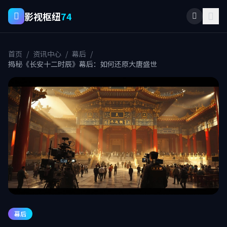
影视枢纽
74
首页
/
资讯中心
/
幕后
/
揭秘《长安十二时辰》幕后：如何还原大唐盛世
幕后