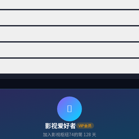
影视爱好者
VIP会员
加入影视枢纽74的第 128 天